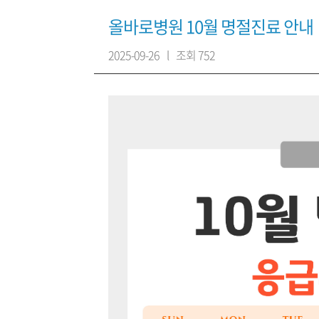
올바로병원 10월 명절진료 안내
2025-09-26
l
조회 752