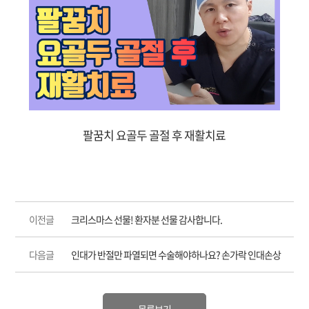
팔꿈치 요골두 골절 후 재활치료
이전글
크리스마스 선물! 환자분 선물 감사합니다.
다음글
인대가 반절만 파열되면 수술해야하나요? 손가락 인대손상